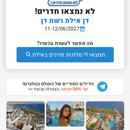
לא נמצאו חדרים!
דן אילת רשת דן
11-12/06/2027
event_note
מה אפשר לעשות עכשיו?
תמצאו לי מלונות זמינים באילת
search
הדילים הסודיים של הוטלס בטלגרם!
, הצטרפו עכשיו >>
עד 50% הנחה