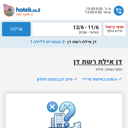
א'-ה': 19:00-9:00,
phone_in_talk
שישי: 13:00-9:00
11/6 - 12/6
תנאי ביטול
עריכה
מידע נוסף
(שישי - שבת)
דן אילת רשת דן
-2 מבוגרים ללילה 1
דן אילת רשת דן
החוף הצפוני, אילת
שלח
done
הזמנה באישור מיידי
done
חיוב רק בהגעה למלון
נציג
הוטלס
יחזור
אליך
בשעות
הפעילות