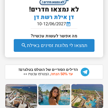
לא נמצאו חדרים!
דן אילת רשת דן
10-12/06/2027
event_note
מה אפשר לעשות עכשיו?
תמצאו לי מלונות זמינים באילת
search
הדילים הסודיים של הוטלס בטלגרם!
, הצטרפו עכשיו >>
עד 50% הנחה