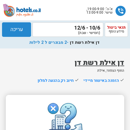
א'-ה': 19:00-9:00,
phone_in_talk
שישי: 13:00-9:00
10/6 - 12/6
תנאי ביטול
עריכה
מידע נוסף
(חמישי - שבת)
דן אילת רשת דן
-2 מבוגרים ל 2 לילות
דן אילת רשת דן
החוף הצפוני, אילת
שלח
done
הזמנה באישור מיידי
done
חיוב רק בהגעה למלון
נציג
הוטלס
יחזור
אליך
בשעות
הפעילות