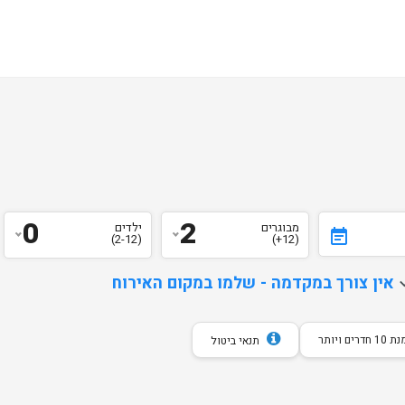
0
2
מבוגרים
ילדים
event_note
(2-12)
(12+)
d
אין צורך במקדמה - שלמו במקום האירוח
חדרים ויותר
תנאי ביטול