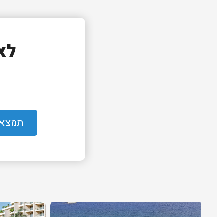
לא
תמצאו 