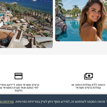
credit_card
payments
הזמנה ללא עמלות הזמנה או
כרטיס אשראי מסוג דיירקט מחויי
עמלות כרטיס אשראי
לפי הסכם תנאי חברת האשראי עם
הלקוח
מדיניות ה