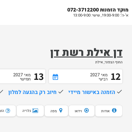
מוקד הזמנות 072-3712200
א'-ה': 19:00-9:00, שישי: 13:00-9:00
דן אילת רשת דן
החוף הצפוני, אילת
13
12
מאי
2027
מאי
2027
event_note
רביעי
חמישי
done
הזמנה באישור מיידי
done
חיוב רק בהגעה למלון
one
גלריה
הזמנת 10 
אודות
וידאו
מפה