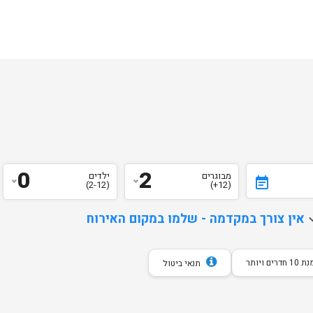
0
2
מבוגרים
ילדים
event_note
(2-12)
(12+)
d
אין צורך במקדמה - שלמו במקום האירוח
חדרים ויותר
תנאי ביטול