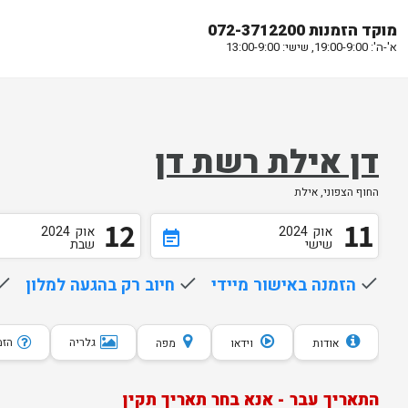
מוקד הזמנות 072-3712200
א'-ה': 19:00-9:00, שישי: 13:00-9:00
דן אילת רשת דן
החוף הצפוני, אילת
12
11
אוק
2024
אוק
2024
event_note
שישי
שבת
done
הזמנה באישור מיידי
done
חיוב רק בהגעה למלון
one
גלריה
הזמנת 10 
אודות
וידאו
מפה
התאריך עבר - אנא בחר תאריך תקין