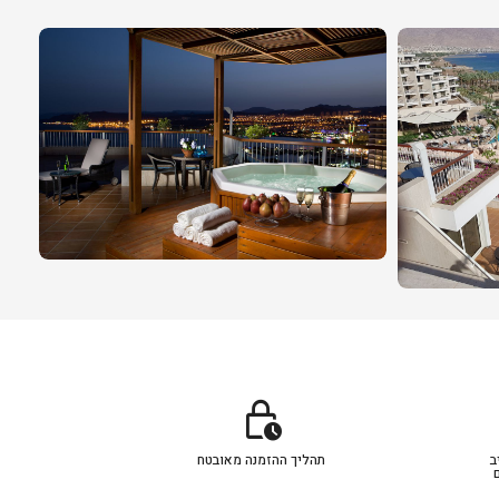
lock_clock
ב
תהליך ההזמנה מאובטח