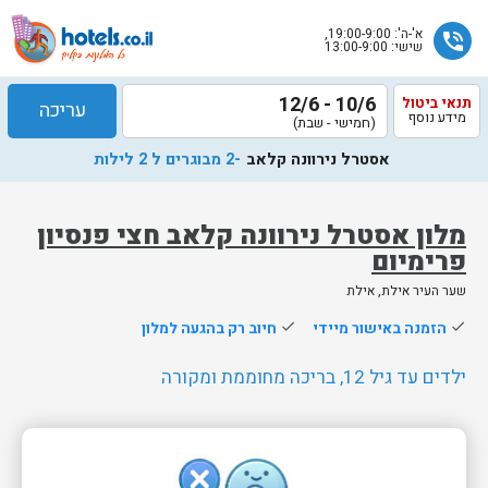
א'-ה': 19:00-9:00,
phone_in_talk
שישי: 13:00-9:00
10/6 - 12/6
תנאי ביטול
עריכה
מידע נוסף
(חמישי - שבת)
אסטרל נירוונה קלאב
-2 מבוגרים ל 2 לילות
מלון אסטרל נירוונה קלאב חצי פנסיון
פרימיום
שלח
שער העיר אילת, אילת
נציג
done
הזמנה באישור מיידי
done
חיוב רק בהגעה למלון
הוטלס
יחזור
ילדים עד גיל 12, בריכה מחוממת ומקורה
אליך
בשעות
הפעילות