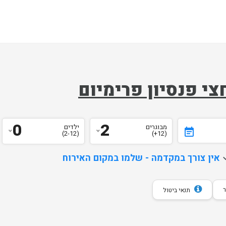
צי פנסיון פרימיום
0
2
מבוגרים
ילדים
event_note
(2-12)
(12+)
d
אין צורך במקדמה - שלמו במקום האירוח
תנאי ביטול