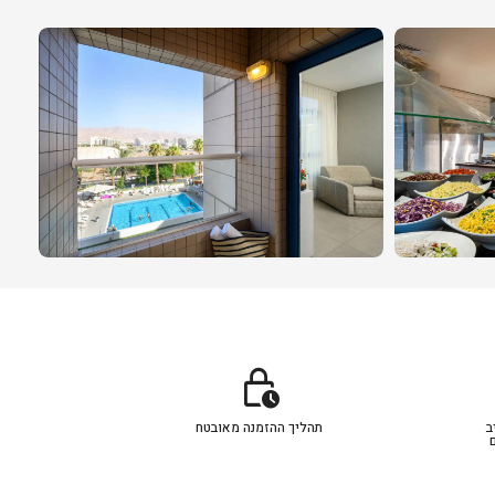
lock_clock
ב
תהליך ההזמנה מאובטח