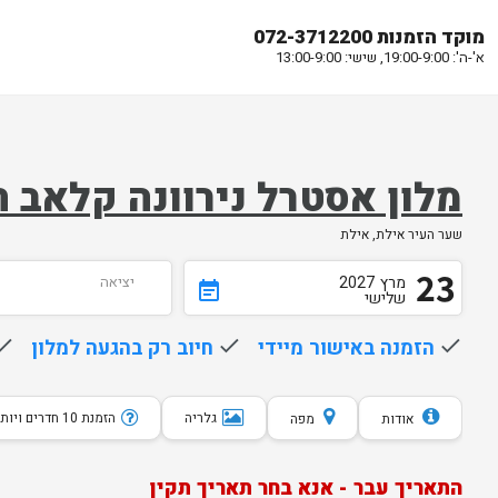
מוקד הזמנות 072-3712200
א'-ה': 19:00-9:00, שישי: 13:00-9:00
מלון אסטרל נירוונה קלאב ח
שער העיר אילת, אילת
23
מרץ
2027
יציאה
event_note
שלישי
done
הזמנה באישור מיידי
done
חיוב רק בהגעה למלון
one
גלריה
הזמנת 10 חדרים ויותר
אודות
מפה
התאריך עבר - אנא בחר תאריך תקין