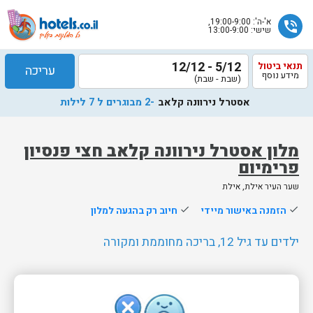
א'-ה': 19:00-9:00,
phone_in_talk
שישי: 13:00-9:00
5/12 - 12/12
תנאי ביטול
עריכה
מידע נוסף
(שבת - שבת)
אסטרל נירוונה קלאב
-2 מבוגרים ל 7 לילות
מלון אסטרל נירוונה קלאב חצי פנסיון
פרימיום
שלח
שער העיר אילת, אילת
נציג
done
הזמנה באישור מיידי
done
חיוב רק בהגעה למלון
הוטלס
יחזור
ילדים עד גיל 12, בריכה מחוממת ומקורה
אליך
בשעות
הפעילות