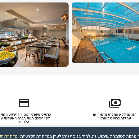
credit_card
payments
הזמנה ללא עמלות הזמנה או
כרטיס אשראי מסוג דיירקט מחויי
עמלות כרטיס אשראי
לפי הסכם תנאי חברת האשראי עם
הלקוח
מדיניות ה