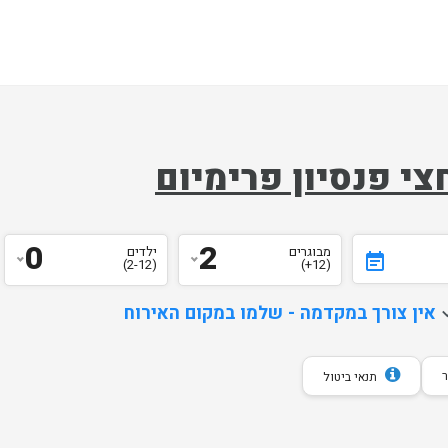
צי פנסיון פרימיום
0
2
מבוגרים
ילדים
event_note
(2-12)
(12+)
d
אין צורך במקדמה - שלמו במקום האירוח
תנאי ביטול