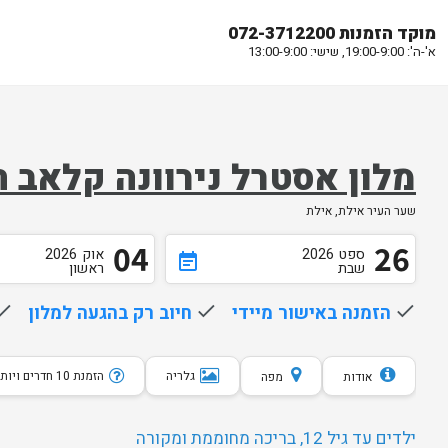
מוקד הזמנות 072-3712200
א'-ה': 19:00-9:00, שישי: 13:00-9:00
מלון אסטרל נירוונה קלאב ח
שער העיר אילת, אילת
04
26
ספט
2026
אוק
2026
event_note
שבת
ראשון
done
הזמנה באישור מיידי
done
חיוב רק בהגעה למלון
one
גלריה
הזמנת 10 חדרים ויותר
אודות
מפה
ילדים עד גיל 12, בריכה מחוממת ומקורה