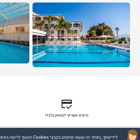
credit_score
כרטיס אשראי לבטחון בלבד!
לידיעתך, באתר זה נעשה שימוש בקבצי Cookies המשך גלישה באתר מהווה הסכמה לשימוש זה, למידע נוסף ניתן לעיין במדיניות הפרטיות