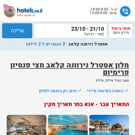
א'-ה': 19:00-9:00,
phone_in_talk
שישי: 13:00-9:00
21/10 - 23/10
תנאי ביטול
עריכה
מידע נוסף
(שני - רביעי)
אסטרל נירוונה קלאב
-2 מבוגרים ל 2 לילות
מלון אסטרל נירוונה קלאב חצי פנסיון
פרימיום
שלח
שער העיר אילת, אילת
נציג
done
הזמנה באישור מיידי
done
חיוב רק בהגעה למלון
הוטלס
יחזור
התאריך עבר - אנא בחר תאריך תקין
אליך
בשעות
הפעילות