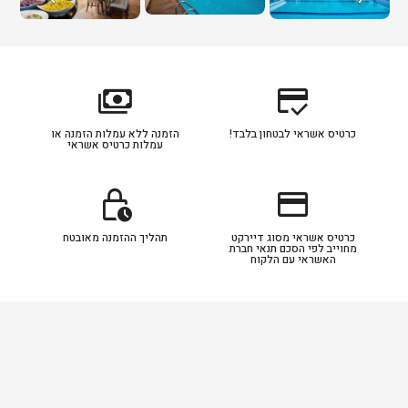
payments
credit_score
כרטיס אשראי לבטחון בלבד!
הזמנה ללא עמלות הזמנה או
עמלות כרטיס אשראי
lock_clock
credit_card
כרטיס אשראי מסוג דיירקט
תהליך ההזמנה מאובטח
מחוייב לפי הסכם תנאי חברת
האשראי עם הלקוח