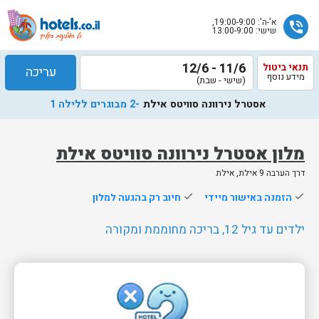
א'-ה': 19:00-9:00,
phone_in_talk
שישי: 13:00-9:00
11/6 - 12/6
תנאי ביטול
עריכה
מידע נוסף
(שישי - שבת)
אסטרל נירוונה סוויטס אילת
-2 מבוגרים ללילה 1
מלון אסטרל נירוונה סוויטס אילת
דרך הערבה 9 אילת, אילת
שלח
done
הזמנה באישור מיידי
done
חיוב רק בהגעה למלון
נציג
הוטלס
ילדים עד גיל 12, בריכה מחוממת ומקורה
יחזור
אליך
בשעות
הפעילות