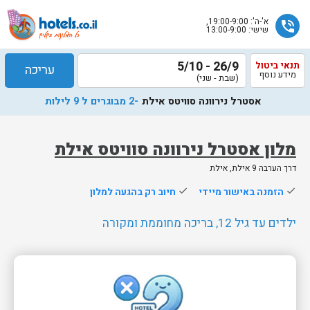
א'-ה': 19:00-9:00,
phone_in_talk
שישי: 13:00-9:00
26/9 - 5/10
תנאי ביטול
עריכה
מידע נוסף
(שבת - שני)
אסטרל נירוונה סוויטס אילת
-2 מבוגרים ל 9 לילות
מלון אסטרל נירוונה סוויטס אילת
דרך הערבה 9 אילת, אילת
שלח
done
הזמנה באישור מיידי
done
חיוב רק בהגעה למלון
נציג
הוטלס
ילדים עד גיל 12, בריכה מחוממת ומקורה
יחזור
אליך
בשעות
הפעילות