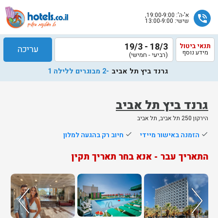
א'-ה': 19:00-9:00,
phone_in_talk
שישי: 13:00-9:00
18/3 - 19/3
תנאי ביטול
עריכה
מידע נוסף
(רביעי - חמישי)
גרנד ביץ תל אביב
-2 מבוגרים ללילה 1
גרנד ביץ תל אביב
הירקון 250 תל אביב, תל אביב
שלח
done
הזמנה באישור מיידי
done
חיוב רק בהגעה למלון
נציג
התאריך עבר - אנא בחר תאריך תקין
הוטלס
יחזור
אליך
בשעות
הפעילות