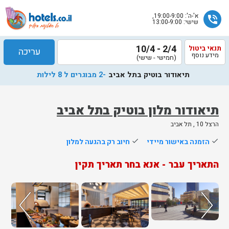
א'-ה': 19:00-9:00,
phone_in_talk
שישי: 13:00-9:00
2/4 - 10/4
תנאי ביטול
עריכה
מידע נוסף
(חמישי - שישי)
תיאודור בוטיק בתל אביב
-2 מבוגרים ל 8 לילות
תיאודור מלון בוטיק בתל אביב
הרצל 10 , תל אביב
שלח
done
הזמנה באישור מיידי
done
חיוב רק בהגעה למלון
נציג
התאריך עבר - אנא בחר תאריך תקין
הוטלס
יחזור
אליך
בשעות
הפעילות