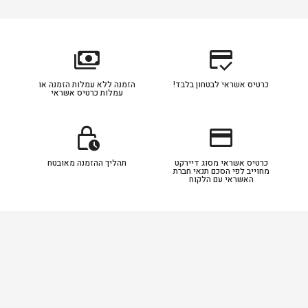
payments
credit_score
כרטיס אשראי לבטחון בלבד!
הזמנה ללא עמלות הזמנה או
עמלות כרטיס אשראי
lock_clock
credit_card
כרטיס אשראי מסוג דיירקט
תהליך ההזמנה מאובטח
מחוייב לפי הסכם תנאי חברת
האשראי עם הלקוח