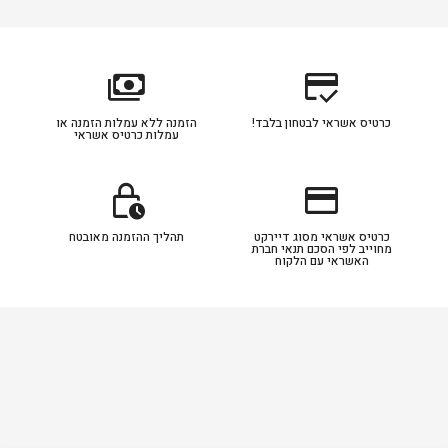
payments
credit_score
כרטיס אשראי לבטחון בלבד!
הזמנה ללא עמלות הזמנה או
עמלות כרטיס אשראי
lock_clock
credit_card
כרטיס אשראי מסוג דיירקט
תהליך ההזמנה מאובטח
מחוייב לפי הסכם תנאי חברת
האשראי עם הלקוח