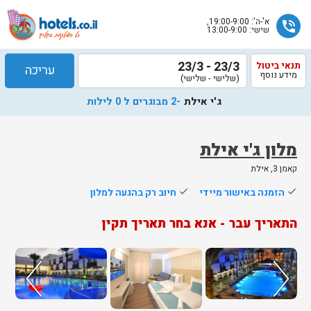
א'-ה': 19:00-9:00,
phone_in_talk
שישי: 13:00-9:00
23/3 - 23/3
תנאי ביטול
עריכה
מידע נוסף
(שלישי - שלישי)
ג'י אילת
-2 מבוגרים ל 0 לילות
מלון ג'י אילת
קאמן 3, אילת
שלח
done
הזמנה באישור מיידי
done
חיוב רק בהגעה למלון
נציג
התאריך עבר - אנא בחר תאריך תקין
הוטלס
יחזור
אליך
בשעות
הפעילות