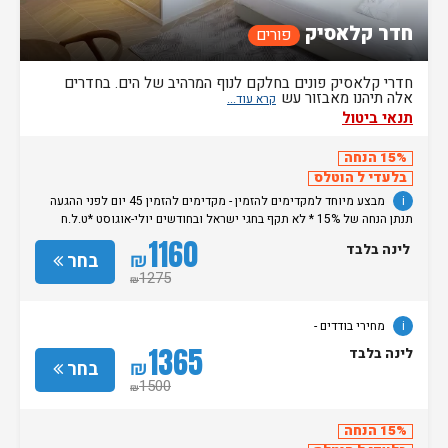
חדר קלאסיק
פורים
חדרי קלאסיק פונים בחלקם לנוף המרהיב של הים. בחדרים
אלה תיהנו מאבזור עש
תנאי ביטול
15% הנחה
בלעדי ל הוטלס
i
מבצע מיוחד למקדימים להזמין - מקדימים להזמין 45 יום לפני ההגעה
תנתן הנחה של 15% * לא תקף בחגי ישראל ובחודשים יולי-אוגוסט *ט.ל.ח
מחירי בודדים -
1160
לינה בלבד
₪
בחר
1275
₪
i
מחירי בודדים -
1365
לינה בלבד
₪
בחר
1500
₪
15% הנחה