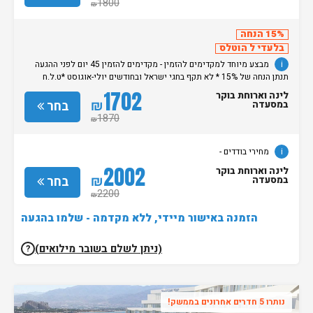
1800
₪
15% הנחה
בלעדי ל הוטלס
i
מבצע מיוחד למקדימים להזמין - מקדימים להזמין 45 יום לפני ההגעה
תנתן הנחה של 15% * לא תקף בחגי ישראל ובחודשים יולי-אוגוסט *ט.ל.ח
מחירי בודדים -
1702
לינה וארוחת בוקר
₪
בחר
במסעדה
1870
₪
i
מחירי בודדים -
2002
לינה וארוחת בוקר
₪
בחר
במסעדה
2200
₪
הזמנה באישור מיידי, ללא מקדמה - שלמו בהגעה
(ניתן לשלם בשובר מילואים)
?
נותרו 5 חדרים אחרונים בממשק!