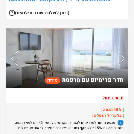
(ניתן לשלם בשובר מילואים)
?
נותרו 5 חדרים אחרונים בממשק!
92%
מהאורחים ששהו בחדר אהבו אותו
חדר פרימיום עם מרפסת
פורים
תנאי ביטול
15% הנחה
בלעדי ל הוטלס
i
מבצע מיוחד למקדימים להזמין - מקדימים להזמין 45 יום לפני ההגעה
תנתן הנחה של 15% * לא תקף בחגי ישראל ובחודשים יולי-אוגוסט *ט.ל.ח
מחירי בודדים -