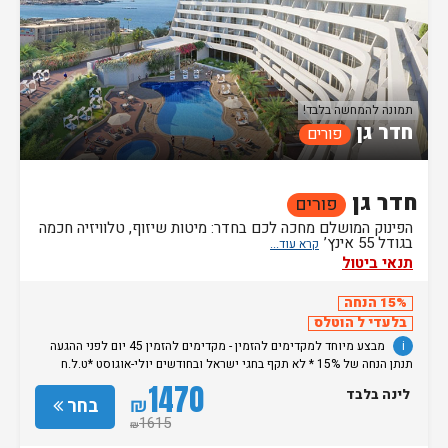
תמונה להמחשה בלבד!
חדר גן
פורים
חדר גן
פורים
הפינוק המושלם מחכה לכם בחדר: מיטות שיזוף, טלוויזיה חכמה
בגודל 55 אינץ’
תנאי ביטול
15% הנחה
בלעדי ל הוטלס
i
מבצע מיוחד למקדימים להזמין - מקדימים להזמין 45 יום לפני ההגעה
תנתן הנחה של 15% * לא תקף בחגי ישראל ובחודשים יולי-אוגוסט *ט.ל.ח
מחירי בודדים -
1470
לינה בלבד
₪
בחר
1615
₪