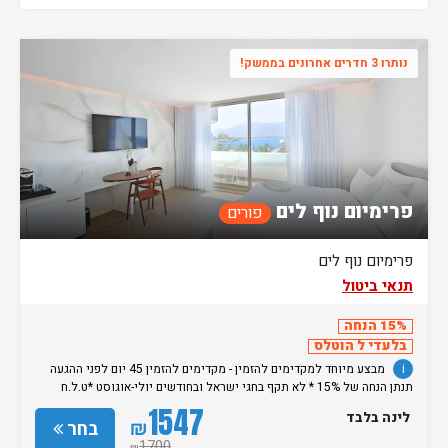
נותרו 3 חדרים אחרונים בממשק!
פרימיום נוף לים
פורים
פרימיום נוף לים
תנאי ביטול
15% הנחה
בלעדי ל הוטלס
i
מבצע מיוחד למקדימים להזמין - מקדימים להזמין 45 יום לפני ההגעה
תנתן הנחה של 15% * לא תקף בחגי ישראל ובחודשים יולי-אוגוסט *ט.ל.ח
מחירי בודדים -
1547
לינה בלבד
₪
בחר
1700