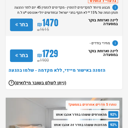
בלעדי ל הוטלס
i
מבצע מיוחד למקדימים להזמין - מקדימים להזמין 45 יום לפני ההגעה
תנתן הנחה של 15% * לא תקף בחגי ישראל ובחודשים יולי-אוגוסט *ט.ל.ח
מחירי בודדים -
1470
לינה וארוחת בוקר
₪
בחר
במסעדה
1615
₪
i
מחירי בודדים -
1729
לינה וארוחת בוקר
₪
בחר
במסעדה
1900
₪
הזמנה באישור מיידי, ללא מקדמה - שלמו בהגעה
(ניתן לשלם בשובר מילואים)
?
נותרו 5 חדרים אחרונים בממשק!
92%
מהאורחים ששהו בחדר אהבו אותו
92%
מהזוגות ששהו בחדר זה אהבו אותו