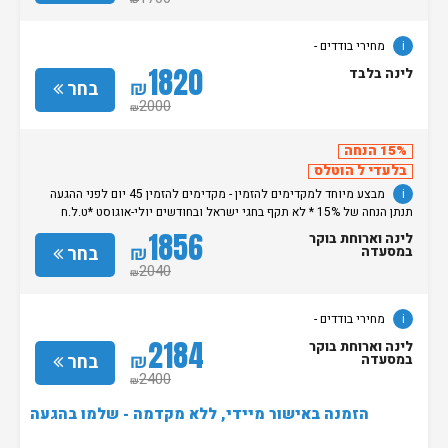
₪
i
מחירי בודדים -
1820
לינה בלבד
₪
בחר
2000
₪
15% הנחה
בלעדי ל הוטלס
i
מבצע מיוחד למקדימים להזמין - מקדימים להזמין 45 יום לפני ההגעה
תנתן הנחה של 15% * לא תקף בחגי ישראל ובחודשים יולי-אוגוסט *ט.ל.ח
מחירי בודדים -
1856
לינה וארוחת בוקר
₪
בחר
במסעדה
2040
₪
i
מחירי בודדים -
2184
לינה וארוחת בוקר
₪
בחר
במסעדה
2400
₪
הזמנה באישור מיידי, ללא מקדמה - שלמו בהגעה