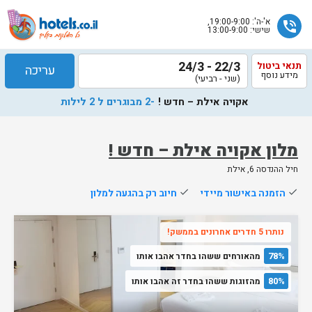
א'-ה': 19:00-9:00,
phone_in_talk
שישי: 13:00-9:00
22/3 - 24/3
תנאי ביטול
עריכה
מידע נוסף
(שני - רביעי)
אקויה אילת – חדש !
-2 מבוגרים ל 2 לילות
מלון אקויה אילת – חדש !
חיל ההנדסה 6, אילת
שלח
done
הזמנה באישור מיידי
done
חיוב רק בהגעה למלון
נציג
הוטלס
נותרו 5 חדרים אחרונים בממשק!
יחזור
אליך
78%
מהאורחים ששהו בחדר אהבו אותו
בשעות
הפעילות
80%
מהזוגות ששהו בחדר זה אהבו אותו