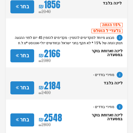
1856
לינה בלבד
₪
בחר
2040
₪
15% הנחה
בלעדי ל הוטלס
i
מבצע מיוחד למקדימים להזמין - מקדימים להזמין 45 יום לפני ההגעה
תנתן הנחה של 15% * לא תקף בחגי ישראל ובחודשים יולי-אוגוסט *ט.ל.ח
מחירי בודדים -
2166
לינה וארוחת בוקר
₪
בחר
במסעדה
2380
₪
i
מחירי בודדים -
2184
לינה בלבד
₪
בחר
2400
₪
i
מחירי בודדים -
2548
לינה וארוחת בוקר
₪
בחר
במסעדה
2800
₪