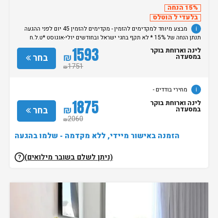
15% הנחה
בלעדי ל הוטלס
i
מבצע מיוחד למקדימים להזמין - מקדימים להזמין 45 יום לפני ההגעה
תנתן הנחה של 15% * לא תקף בחגי ישראל ובחודשים יולי-אוגוסט *ט.ל.ח
מחירי בודדים -
1593
לינה וארוחת בוקר
₪
בחר
במסעדה
1751
₪
i
מחירי בודדים -
1875
לינה וארוחת בוקר
₪
בחר
במסעדה
2060
₪
הזמנה באישור מיידי, ללא מקדמה - שלמו בהגעה
(ניתן לשלם בשובר מילואים)
?
נותרו 5 חדרים אחרונים בממשק!
87%
מהאורחים ששהו בחדר אהבו אותו