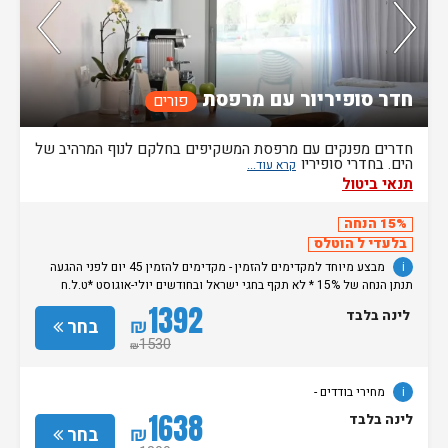
87%
מהזוגות ששהו בחדר זה אהבו אותו
חדר סופיריור עם מרפסת
פורים
חדרים מפנקים עם מרפסת המשקיפים בחלקם לנוף המרהיב של
הים. בחדרי סופיריו
תנאי ביטול
15% הנחה
בלעדי ל הוטלס
i
מבצע מיוחד למקדימים להזמין - מקדימים להזמין 45 יום לפני ההגעה
תנתן הנחה של 15% * לא תקף בחגי ישראל ובחודשים יולי-אוגוסט *ט.ל.ח
מחירי בודדים -
1392
לינה בלבד
₪
בחר
1530
₪
i
מחירי בודדים -
1638
לינה בלבד
₪
בחר