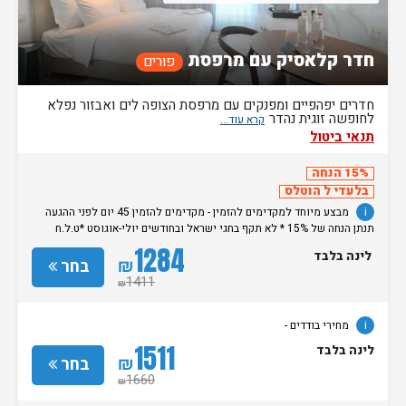
חדר קלאסיק עם מרפסת
פורים
חדרים יפהפיים ומפנקים עם מרפסת הצופה לים ואבזור נפלא
לחופשה זוגית נהדר
תנאי ביטול
15% הנחה
בלעדי ל הוטלס
i
מבצע מיוחד למקדימים להזמין - מקדימים להזמין 45 יום לפני ההגעה
תנתן הנחה של 15% * לא תקף בחגי ישראל ובחודשים יולי-אוגוסט *ט.ל.ח
מחירי בודדים -
1284
לינה בלבד
₪
בחר
1411
₪
i
מחירי בודדים -
1511
לינה בלבד
₪
בחר
1660
₪