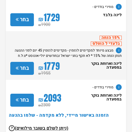
i
מחירי בודדים -
1729
לינה בלבד
₪
בחר
1900
₪
15% הנחה
בלעדי ל הוטלס
i
מבצע מיוחד למקדימים להזמין - מקדימים להזמין 45 יום לפני ההגעה
תנתן הנחה של 15% * לא תקף בחגי ישראל ובחודשים יולי-אוגוסט *ט.ל.ח
מחירי בודדים -
1779
לינה וארוחת בוקר
₪
בחר
במסעדה
1955
₪
i
מחירי בודדים -
2093
לינה וארוחת בוקר
₪
בחר
במסעדה
2300
₪
הזמנה באישור מיידי, ללא מקדמה - שלמו בהגעה
(ניתן לשלם בשובר מילואים)
?