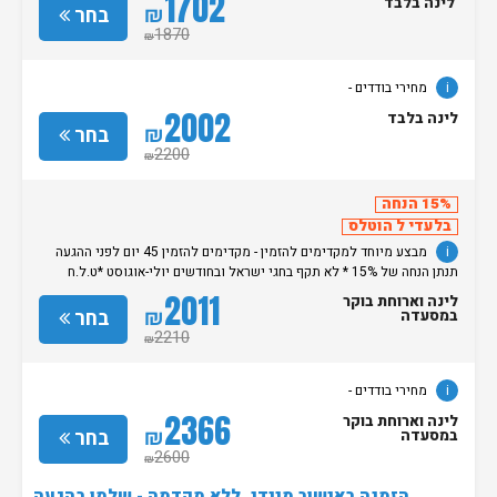
1702
לינה בלבד
₪
בחר
1870
₪
i
מחירי בודדים -
2002
לינה בלבד
₪
בחר
2200
₪
15% הנחה
בלעדי ל הוטלס
i
מבצע מיוחד למקדימים להזמין - מקדימים להזמין 45 יום לפני ההגעה
תנתן הנחה של 15% * לא תקף בחגי ישראל ובחודשים יולי-אוגוסט *ט.ל.ח
מחירי בודדים -
2011
לינה וארוחת בוקר
₪
בחר
במסעדה
2210
₪
i
מחירי בודדים -
2366
לינה וארוחת בוקר
₪
בחר
במסעדה
2600
₪
הזמנה באישור מיידי, ללא מקדמה - שלמו בהגעה