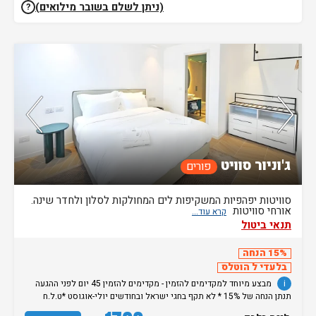
(ניתן לשלם בשובר מילואים)
?
נותרו 5 חדרים אחרונים בממשק!
ג'וניור סוויט
פורים
סוויטות יפהפיות המשקיפות לים המחולקות לסלון ולחדר שינה.
אורחי סוויטות
תנאי ביטול
15% הנחה
בלעדי ל הוטלס
i
מבצע מיוחד למקדימים להזמין - מקדימים להזמין 45 יום לפני ההגעה
תנתן הנחה של 15% * לא תקף בחגי ישראל ובחודשים יולי-אוגוסט *ט.ל.ח
מחירי בודדים -