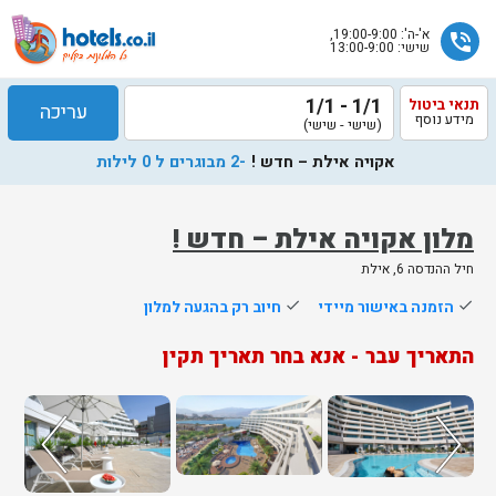
א'-ה': 19:00-9:00,
phone_in_talk
שישי: 13:00-9:00
1/1 - 1/1
תנאי ביטול
עריכה
מידע נוסף
(שישי - שישי)
אקויה אילת – חדש !
-2 מבוגרים ל 0 לילות
מלון אקויה אילת – חדש !
חיל ההנדסה 6, אילת
שלח
done
הזמנה באישור מיידי
done
חיוב רק בהגעה למלון
נציג
התאריך עבר - אנא בחר תאריך תקין
הוטלס
יחזור
אליך
בשעות
הפעילות