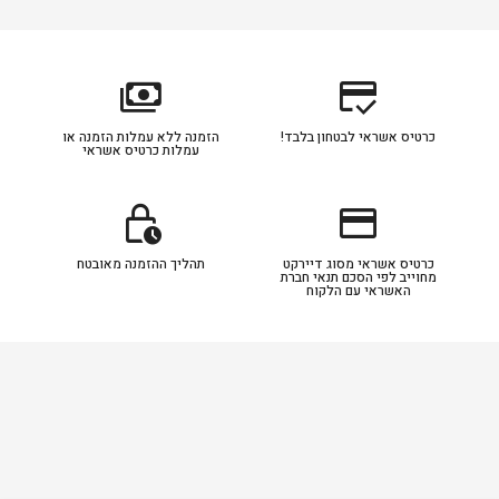
payments
credit_score
כרטיס אשראי לבטחון בלבד!
הזמנה ללא עמלות הזמנה או
עמלות כרטיס אשראי
lock_clock
credit_card
כרטיס אשראי מסוג דיירקט
תהליך ההזמנה מאובטח
מחוייב לפי הסכם תנאי חברת
האשראי עם הלקוח