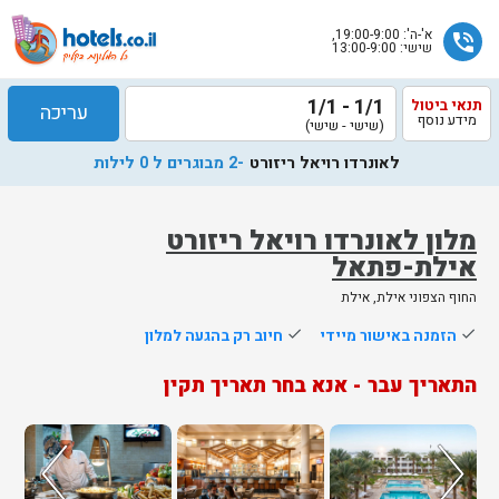
א'-ה': 19:00-9:00,
phone_in_talk
שישי: 13:00-9:00
1/1 - 1/1
תנאי ביטול
עריכה
מידע נוסף
(שישי - שישי)
לאונרדו רויאל ריזורט
-2 מבוגרים ל 0 לילות
מלון לאונרדו רויאל ריזורט
אילת-פתאל
שלח
החוף הצפוני אילת, אילת
נציג
done
הזמנה באישור מיידי
done
חיוב רק בהגעה למלון
הוטלס
יחזור
התאריך עבר - אנא בחר תאריך תקין
אליך
בשעות
הפעילות