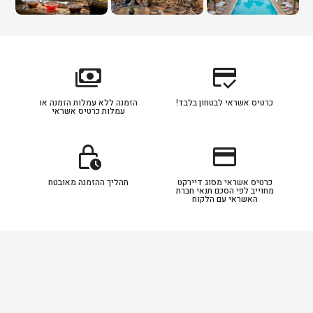
payments
credit_score
כרטיס אשראי לבטחון בלבד!
הזמנה ללא עמלות הזמנה או
עמלות כרטיס אשראי
lock_clock
credit_card
כרטיס אשראי מסוג דיירקט
תהליך ההזמנה מאובטח
מחוייב לפי הסכם תנאי חברת
האשראי עם הלקוח