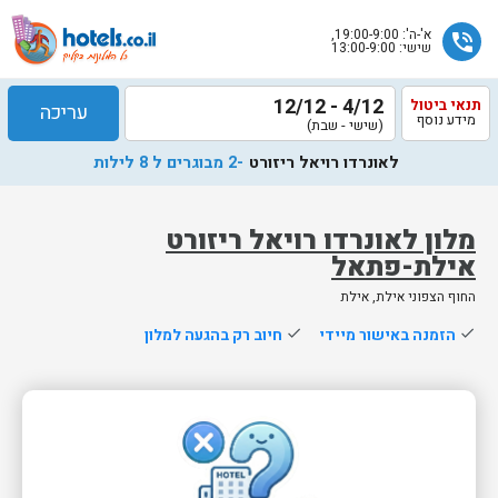
א'-ה': 19:00-9:00,
phone_in_talk
שישי: 13:00-9:00
4/12 - 12/12
תנאי ביטול
עריכה
מידע נוסף
(שישי - שבת)
לאונרדו רויאל ריזורט
-2 מבוגרים ל 8 לילות
מלון לאונרדו רויאל ריזורט
אילת-פתאל
שלח
החוף הצפוני אילת, אילת
נציג
done
הזמנה באישור מיידי
done
חיוב רק בהגעה למלון
הוטלס
יחזור
אליך
בשעות
הפעילות