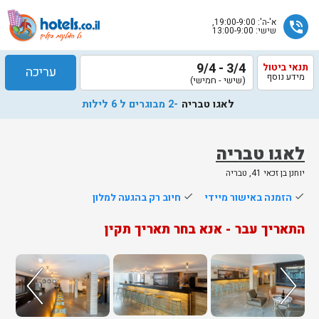
א'-ה': 19:00-9:00,
phone_in_talk
שישי: 13:00-9:00
3/4 - 9/4
תנאי ביטול
עריכה
מידע נוסף
(שישי - חמישי)
לאגו טבריה
-2 מבוגרים ל 6 לילות
לאגו טבריה
יוחנן בן זכאי 41, טבריה
שלח
done
הזמנה באישור מיידי
done
חיוב רק בהגעה למלון
נציג
התאריך עבר - אנא בחר תאריך תקין
הוטלס
יחזור
אליך
בשעות
הפעילות