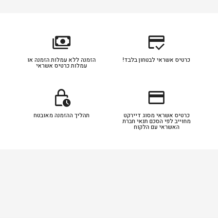
payments
credit_score
כרטיס אשראי לבטחון בלבד!
הזמנה ללא עמלות הזמנה או
עמלות כרטיס אשראי
lock_clock
credit_card
כרטיס אשראי מסוג דיירקט
תהליך ההזמנה מאובטח
מחוייב לפי הסכם תנאי חברת
האשראי עם הלקוח