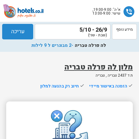
א'-ה': 19:00-9:00,
phone_in_talk
שישי: 13:00-9:00
26/9 - 5/10
מידע נוסף
עריכה
(שבת - שני)
לה פרלה טבריה
-2 מבוגרים ל 9 לילות
מלון לה פרלה טבריה
ת ד 2437 טבריה , טבריה
שלח
done
הזמנה באישור מיידי
done
חיוב רק בהגעה למלון
נציג
הוטלס
יחזור
אליך
בשעות
הפעילות