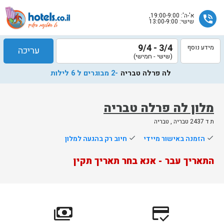
א'-ה': 19:00-9:00,
phone_in_talk
שישי: 13:00-9:00
3/4 - 9/4
מידע נוסף
עריכה
(שישי - חמישי)
לה פרלה טבריה
-2 מבוגרים ל 6 לילות
מלון לה פרלה טבריה
ת ד 2437 טבריה , טבריה
שלח
done
הזמנה באישור מיידי
done
חיוב רק בהגעה למלון
נציג
התאריך עבר - אנא בחר תאריך תקין
הוטלס
יחזור
אליך
בשעות
הפעילות
payments
credit_score