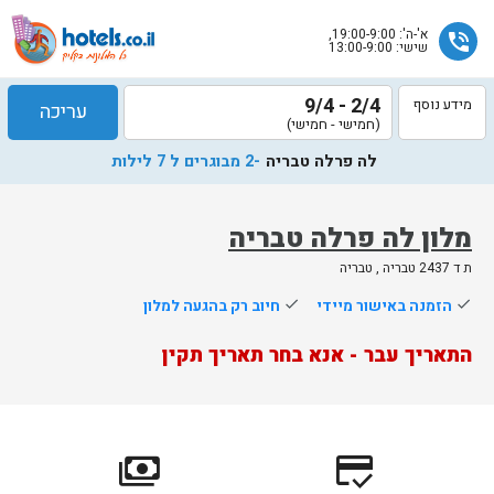
א'-ה': 19:00-9:00,
phone_in_talk
שישי: 13:00-9:00
2/4 - 9/4
מידע נוסף
עריכה
(חמישי - חמישי)
לה פרלה טבריה
-2 מבוגרים ל 7 לילות
מלון לה פרלה טבריה
ת ד 2437 טבריה , טבריה
שלח
done
הזמנה באישור מיידי
done
חיוב רק בהגעה למלון
נציג
התאריך עבר - אנא בחר תאריך תקין
הוטלס
יחזור
אליך
בשעות
הפעילות
payments
credit_score