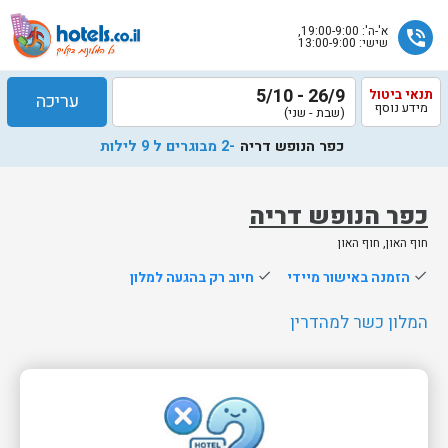
א'-ה': 19:00-9:00,
phone_in_talk
שישי: 13:00-9:00
26/9 - 5/10
תנאי ביטול
עריכה
מידע נוסף
(שבת - שני)
כפר הנופש דריה
-2 מבוגרים ל 9 לילות
כפר הנופש דריה
חוף האון, חוף האון
שלח
done
הזמנה באישור מיידי
done
חיוב רק בהגעה למלון
נציג
הוטלס
המלון כשר למהדרין
יחזור
אליך
בשעות
הפעילות