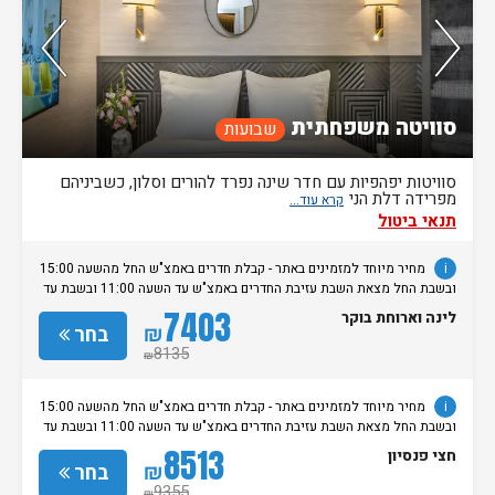
סוויטה משפחתית
שבועות
סוויטות יפהפיות עם חדר שינה נפרד להורים וסלון, כשביניהם
מפרידה דלת הני
תנאי ביטול
i
מחיר מיוחד למזמינים באתר - קבלת חדרים באמצ"ש החל מהשעה 15:00
ובשבת החל מצאת השבת עזיבת החדרים באמצ"ש עד השעה 11:00 ובשבת עד
השעה 14:00. עזיבה במוצ"ש הינה בתוספת 250 ש"ח לחדר. שימו לב, בשבתות
7403
לינה וארוחת בוקר
ובחגים יהודיים אפשר לבצע צ’ק-אין אחרי 20:00. לתשומת ליבכם: הכניסה
₪
בחר
לספא היא למבוגרים בלבד. מדיניות שונה ותשלומים נוספים יחולו על הזמנה
8135
₪
של יותר מ-10 חדרים. • ביטול של החדרים עד 30 ימים לפני ההגעה.
i
מחיר מיוחד למזמינים באתר - קבלת חדרים באמצ"ש החל מהשעה 15:00
ובשבת החל מצאת השבת עזיבת החדרים באמצ"ש עד השעה 11:00 ובשבת עד
השעה 14:00. עזיבה במוצ"ש הינה בתוספת 250 ש"ח לחדר. שימו לב, בשבתות
8513
חצי פנסיון
ובחגים יהודיים אפשר לבצע צ’ק-אין אחרי 20:00. לתשומת ליבכם: הכניסה
₪
בחר
לספא היא למבוגרים בלבד. מדיניות שונה ותשלומים נוספים יחולו על הזמנה
9355
₪