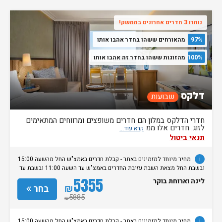
נותרו 3 חדרים אחרונים בממשק!
97%
מהאורחים ששהו בחדר אהבו אותו
100%
מהזוגות ששהו בחדר זה אהבו אותו
דלקס
שבועות
חדרי הדלקס במלון הם חדרים משופצים ומרווחים המתאימים
לזוג. חדרים אלו ממ
תנאי ביטול
i
מחיר מיוחד למזמינים באתר - קבלת חדרים באמצ"ש החל מהשעה 15:00
ובשבת החל מצאת השבת עזיבת החדרים באמצ"ש עד השעה 11:00 ובשבת עד
השעה 14:00. עזיבה במוצ"ש הינה בתוספת 250 ש"ח לחדר. שימו לב, בשבתות
5355
לינה וארוחת בוקר
ובחגים יהודיים אפשר לבצע צ’ק-אין אחרי 20:00. לתשומת ליבכם: הכניסה
₪
בחר
לספא היא למבוגרים בלבד. מדיניות שונה ותשלומים נוספים יחולו על הזמנה
5885
₪
של יותר מ-10 חדרים. • ביטול של החדרים עד 30 ימים לפני ההגעה.
i
מחיר מיוחד למזמינים באתר - קבלת חדרים באמצ"ש החל מהשעה 15:00