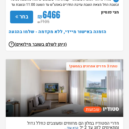
ובשבת החל מצאת השבת עזיבת החדרים באמצ"ש עד השעה 11:00 ובשבת עד
השעה 14:00. עזיבה במוצ"ש הינה בתוספת 250 ש"ח לחדר. שימו לב, בשבתות
6466
חצי פנסיון
ובחגים יהודיים אפשר לבצע צ’ק-אין אחרי 20:00. לתשומת ליבכם: הכניסה
₪
בחר
לספא היא למבוגרים בלבד. מדיניות שונה ותשלומים נוספים יחולו על הזמנה
7105
₪
של יותר מ-10 חדרים. • ביטול של החדרים עד 30 ימים לפני ההגעה.
הזמנה באישור מיידי, ללא מקדמה - שלמו בהגעה
(ניתן לשלם בשובר מילואים)
?
נותרו 3 חדרים אחרונים בממשק!
סטודיו
שבועות
חדרי הסטודיו במלון הם מרווחים ומעוצבים כחלל גדול
ומתאימים לזוג עד 2 יל