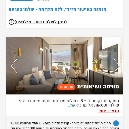
של יותר מ-10 חדרים. • ביטול של החדרים עד 30 ימים לפני ההגעה.
הזמנה באישור מיידי, ללא מקדמה - שלמו בהגעה
(ניתן לשלם בשובר מילואים)
?
נותרו 3 חדרים אחרונים בממשק!
סוויטה נשיאותית
שבועות
ממוקמות בקומה 7 – 8 וכוללות מרפסת ענקית מיטות שיזוף
שולחן וכסאות אל מו
תנאי ביטול
i
מחיר מיוחד למזמינים באתר - קבלת חדרים באמצ"ש החל מהשעה 15:00
ובשבת החל מצאת השבת עזיבת החדרים באמצ"ש עד השעה 11:00 ובשבת עד