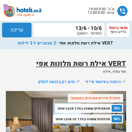
א'-ה': 19:00-9:00,
phone_in_talk
שישי: 13:00-9:00
10/6 - 13/6
תנאי ביטול
עריכה
מידע נוסף
(חמישי - ראשון)
VERT אילת רשת מלונות אפי
-2 מבוגרים ל 3 לילות
VERT אילת רשת מלונות אפי
חוף צפוני, אילת
שלח
done
הזמנה באישור מיידי
done
חיוב רק בהגעה למלון
נציג
הוטלס
נותרו 3 חדרים אחרונים בממשק!
יחזור
אליך
76%
מהאורחים ששהו בחדר אהבו אותו
בשעות
הפעילות
90%
מהזוגות ששהו בחדר זה אהבו אותו