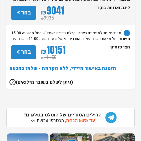
השעה 14:00. עזיבה במוצ"ש הינה בתוספת 250 ש"ח לחדר. שימו לב, בשבתות
9041
לינה וארוחת בוקר
ובחגים יהודיים אפשר לבצע צ’ק-אין אחרי 20:00. לתשומת ליבכם: הכניסה
₪
בחר
לספא היא למבוגרים בלבד. מדיניות שונה ותשלומים נוספים יחולו על הזמנה
9935
₪
של יותר מ-10 חדרים. • ביטול של החדרים עד 30 ימים לפני ההגעה.
i
מחיר מיוחד למזמינים באתר - קבלת חדרים באמצ"ש החל מהשעה 15:00
ובשבת החל מצאת השבת עזיבת החדרים באמצ"ש עד השעה 11:00 ובשבת עד
השעה 14:00. עזיבה במוצ"ש הינה בתוספת 250 ש"ח לחדר. שימו לב, בשבתות
10151
חצי פנסיון
ובחגים יהודיים אפשר לבצע צ’ק-אין אחרי 20:00. לתשומת ליבכם: הכניסה
₪
בחר
לספא היא למבוגרים בלבד. מדיניות שונה ותשלומים נוספים יחולו על הזמנה
11155
₪
של יותר מ-10 חדרים. • ביטול של החדרים עד 30 ימים לפני ההגעה.
הזמנה באישור מיידי, ללא מקדמה - שלמו בהגעה
(ניתן לשלם בשובר מילואים)
?
הדילים הסודיים של הוטלס בטלגרם!
, הצטרפו עכשיו >>
עד 50% הנחה