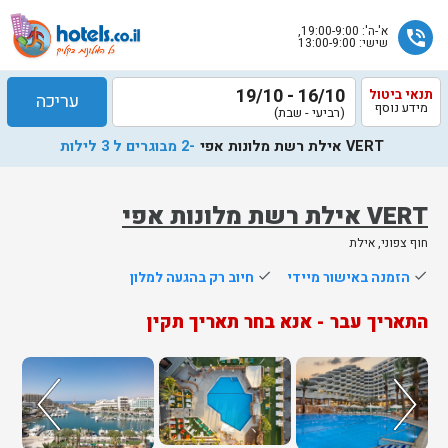
א'-ה': 19:00-9:00,
phone_in_talk
שישי: 13:00-9:00
16/10 - 19/10
תנאי ביטול
עריכה
מידע נוסף
(רביעי - שבת)
VERT אילת רשת מלונות אפי
-2 מבוגרים ל 3 לילות
VERT אילת רשת מלונות אפי
חוף צפוני, אילת
שלח
done
הזמנה באישור מיידי
done
חיוב רק בהגעה למלון
נציג
התאריך עבר - אנא בחר תאריך תקין
הוטלס
יחזור
אליך
בשעות
הפעילות