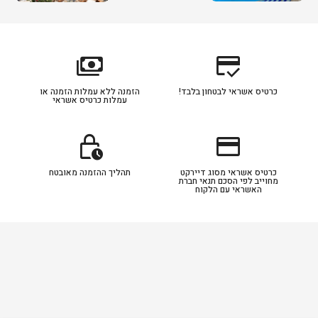
payments
credit_score
כרטיס אשראי לבטחון בלבד!
הזמנה ללא עמלות הזמנה או
עמלות כרטיס אשראי
lock_clock
credit_card
כרטיס אשראי מסוג דיירקט
תהליך ההזמנה מאובטח
מחוייב לפי הסכם תנאי חברת
האשראי עם הלקוח