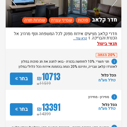
חדר קלאב
סוכות
שמיני עצרת
שמחת תורה
חדרי קלאב מציעים אירוח מפנק לכל המשפחה ונוף מרהיב אל
הכנרת והבריכה. ז
תנאי ביטול
20% הנחה
i
חגי תשרי: 10% לחופשה בכנרת - בואו לחגוג את חג סוכות במלון
לאונרדו קלאב טבריה, ותיהנו 20% הנחה בהזמנת אירוח הכל כלול! במלון
מחכים לכם ארוחות חג עשירות, חדרים מעוצבים, חוויית אירוח חגיגית לכל
10713
הכל כלול
המשפחה וכל מה שצריך לחופשה מפנקת על הכנרת. המבצע תקף לאירוח על
₪
בחר
כולל מע"מ
בסיס הכל כלול בין התאריכים 25.09.26 עד 4.10.26 למינימום 2 לילות 10%
11519
₪
הנחה נוספים לחברי מועדון פתאל וחברים ולמצטרפים חדשים ללא קוד ארגון
ללא כפל מבצעים והנחות ט.ל.ח מחירון
- מחירון
i
מחירון
- מחירון
13391
הכל כלול
₪
בחר
כולל מע"מ
14399
₪