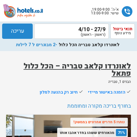
א'-ה': 19:00-9:00,
phone_in_talk
שישי: 13:00-9:00
27/9 - 4/10
תנאי ביטול
עריכה
מידע נוסף
(ראשון - ראשון)
לאונרדו קלאב טבריה הכל כלול
-2 מבוגרים ל 7 לילות
לאונרדו קלאב טבריה – הכל כלול
פתאל
שלח
הבנים 1, טבריה
נציג
done
הזמנה באישור מיידי
done
חיוב רק בהגעה למלון
הוטלס
יחזור
בחורף בריכה מקורה ומחוממת
אליך
בשעות
הפעילות
נותרו 5 חדרים אחרונים בממשק!
71%
מהאורחים ששהו בחדר אהבו אותו