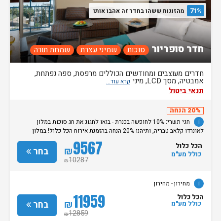
71%
מהזוגות ששהו בחדר זה אהבו אותו
חדר סופריור
סוכות
שמיני עצרת
שמחת תורה
חדרים מעוצבים ומחודשים הכוללים מרפסת, ספה נפתחת,
אמבטיה, מסך LCD, מיני
תנאי ביטול
20% הנחה
i
חגי תשרי: 10% לחופשה בכנרת - בואו לחגוג את חג סוכות במלון
לאונרדו קלאב טבריה, ותיהנו 20% הנחה בהזמנת אירוח הכל כלול! במלון
מחכים לכם ארוחות חג עשירות, חדרים מעוצבים, חוויית אירוח חגיגית לכל
9567
הכל כלול
המשפחה וכל מה שצריך לחופשה מפנקת על הכנרת. המבצע תקף לאירוח על
₪
בחר
כולל מע"מ
בסיס הכל כלול בין התאריכים 25.09.26 עד 4.10.26 למינימום 2 לילות 10%
10287
₪
הנחה נוספים לחברי מועדון פתאל וחברים ולמצטרפים חדשים ללא קוד ארגון
ללא כפל מבצעים והנחות ט.ל.ח מחירון
- מחירון
i
מחירון
- מחירון
11959
הכל כלול
₪
בחר
כולל מע"מ
12859
₪