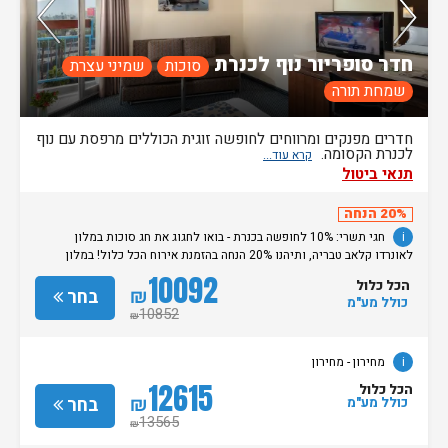
100%
מהזוגות ששהו בחדר זה אהבו אותו
חדר סופריור נוף לכנרת
סוכות
שמיני עצרת
שמחת תורה
חדרים מפנקים ומרווחים לחופשה זוגית הכוללים מרפסת עם נוף
לכנרת הקסומה.
תנאי ביטול
20% הנחה
i
חגי תשרי: 10% לחופשה בכנרת - בואו לחגוג את חג סוכות במלון
לאונרדו קלאב טבריה, ותיהנו 20% הנחה בהזמנת אירוח הכל כלול! במלון
מחכים לכם ארוחות חג עשירות, חדרים מעוצבים, חוויית אירוח חגיגית לכל
10092
הכל כלול
המשפחה וכל מה שצריך לחופשה מפנקת על הכנרת. המבצע תקף לאירוח על
₪
בחר
כולל מע"מ
בסיס הכל כלול בין התאריכים 25.09.26 עד 4.10.26 למינימום 2 לילות 10%
10852
₪
הנחה נוספים לחברי מועדון פתאל וחברים ולמצטרפים חדשים ללא קוד ארגון
ללא כפל מבצעים והנחות ט.ל.ח מחירון
- מחירון
i
מחירון
- מחירון
12615
הכל כלול
₪
בחר
כולל מע"מ
13565
₪