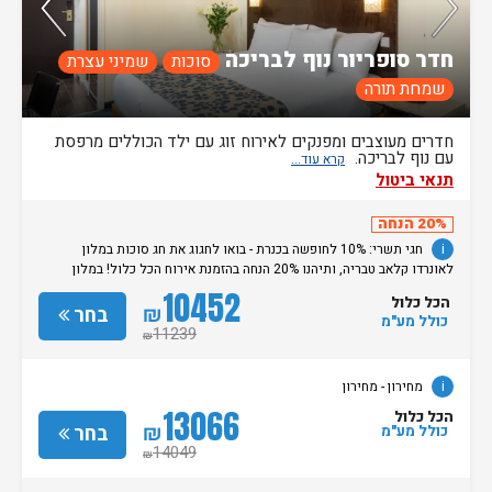
חדר סופריור נוף לבריכה
סוכות
שמיני עצרת
שמחת תורה
חדרים מעוצבים ומפנקים לאירוח זוג עם ילד הכוללים מרפסת
עם נוף לבריכה.
תנאי ביטול
20% הנחה
i
חגי תשרי: 10% לחופשה בכנרת - בואו לחגוג את חג סוכות במלון
לאונרדו קלאב טבריה, ותיהנו 20% הנחה בהזמנת אירוח הכל כלול! במלון
מחכים לכם ארוחות חג עשירות, חדרים מעוצבים, חוויית אירוח חגיגית לכל
10452
הכל כלול
המשפחה וכל מה שצריך לחופשה מפנקת על הכנרת. המבצע תקף לאירוח על
₪
בחר
כולל מע"מ
בסיס הכל כלול בין התאריכים 25.09.26 עד 4.10.26 למינימום 2 לילות 10%
11239
₪
הנחה נוספים לחברי מועדון פתאל וחברים ולמצטרפים חדשים ללא קוד ארגון
ללא כפל מבצעים והנחות ט.ל.ח מחירון
- מחירון
i
מחירון
- מחירון
13066
הכל כלול
₪
בחר
כולל מע"מ
14049
₪