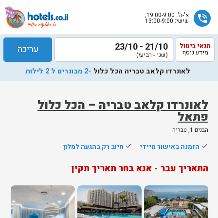
א'-ה': 19:00-9:00,
phone_in_talk
שישי: 13:00-9:00
21/10 - 23/10
תנאי ביטול
עריכה
מידע נוסף
(שני - רביעי)
לאונרדו קלאב טבריה הכל כלול
-2 מבוגרים ל 2 לילות
לאונרדו קלאב טבריה – הכל כלול
פתאל
שלח
הבנים 1, טבריה
נציג
done
הזמנה באישור מיידי
done
חיוב רק בהגעה למלון
הוטלס
יחזור
התאריך עבר - אנא בחר תאריך תקין
אליך
בשעות
הפעילות