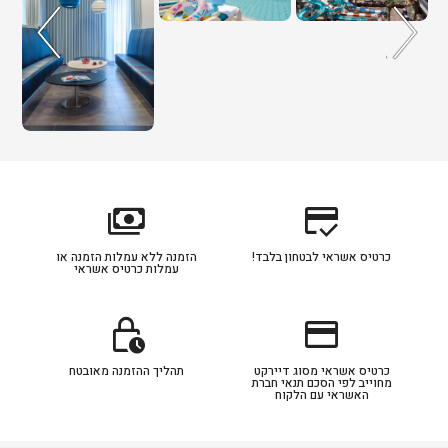
payments
credit_score
כרטיס אשראי לבטחון בלבד!
הזמנה ללא עמלות הזמנה או
עמלות כרטיס אשראי
lock_clock
credit_card
כרטיס אשראי מסוג דיירקט
תהליך ההזמנה מאובטח
מחוייב לפי הסכם תנאי חברת
האשראי עם הלקוח