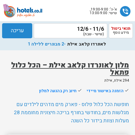
א'-ה': 19:00-9:00,
phone_in_talk
שישי: 13:00-9:00
11/6 - 12/6
תנאי ביטול
עריכה
מידע נוסף
(שישי - שבת)
לאונרדו קלאב אילת
-2 מבוגרים ללילה 1
מלון לאונרדו קלאב אילת – הכל כלול
פתאל
שלח
294 אילת, אילת
נציג
done
הזמנה באישור מיידי
done
חיוב רק בהגעה למלון
הוטלס
יחזור
חופשת הכל כלול פלוס - פארק מים מדהים לילדים עם
אליך
מגלשות מים, בחודשי בחורף בריכה חיצונית מחוממת 28
בשעות
מעלות וצוות בידור כל השנה
הפעילות