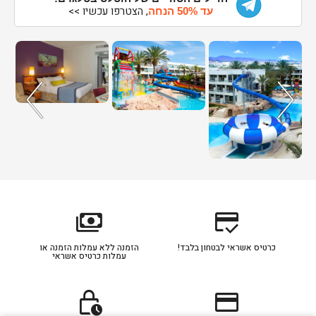
, הצטרפו עכשיו >>
עד 50% הנחה
payments
credit_score
כרטיס אשראי לבטחון בלבד!
הזמנה ללא עמלות הזמנה או
עמלות כרטיס אשראי
lock_clock
credit_card