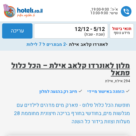
א'-ה': 19:00-9:00,
phone_in_talk
שישי: 13:00-9:00
5/12 - 12/12
תנאי ביטול
עריכה
מידע נוסף
(שבת - שבת)
לאונרדו קלאב אילת
-2 מבוגרים ל 7 לילות
מלון לאונרדו קלאב אילת – הכל כלול
פתאל
שלח
294 אילת, אילת
נציג
done
הזמנה באישור מיידי
done
חיוב רק בהגעה למלון
הוטלס
יחזור
חופשת הכל כלול פלוס - פארק מים מדהים לילדים עם
אליך
מגלשות מים, בחודשי בחורף בריכה חיצונית מחוממת 28
בשעות
מעלות וצוות בידור כל השנה
הפעילות