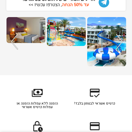
, הצטרפו עכשיו >>
עד 50% הנחה
payments
credit_score
כרטיס אשראי לבטחון בלבד!
הזמנה ללא עמלות הזמנה או
עמלות כרטיס אשראי
lock_clock
credit_card