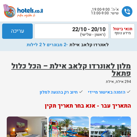
א'-ה': 19:00-9:00,
phone_in_talk
שישי: 13:00-9:00
20/10 - 22/10
תנאי ביטול
עריכה
מידע נוסף
(ראשון - שלישי)
לאונרדו קלאב אילת
-2 מבוגרים ל 2 לילות
מלון לאונרדו קלאב אילת – הכל כלול
פתאל
שלח
294 אילת, אילת
נציג
done
הזמנה באישור מיידי
done
חיוב רק בהגעה למלון
הוטלס
יחזור
התאריך עבר - אנא בחר תאריך תקין
אליך
בשעות
הפעילות