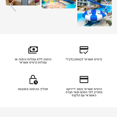
payments
credit_score
כרטיס אשראי לבטחון בלבד!
הזמנה ללא עמלות הזמנה או
עמלות כרטיס אשראי
lock_clock
credit_card
כרטיס אשראי מסוג דיירקט
תהליך ההזמנה מאובטח
מחוייב לפי הסכם תנאי חברת
האשראי עם הלקוח