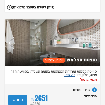
(ניתן לשלם בשובר מילואים)
?
נותרו 5 חדרים אחרונים בממשק!
סוויטת ספלאש
יום העצמאות
סוויטה מפנקת ומרווחת הממוקמת בקומה השנייה. בסוויטה חדר
שינה, סלון, פינ
תנאי ביטול
i
מחירון
- מחירון
2651
הכל כלול
₪
בחר
2850
₪