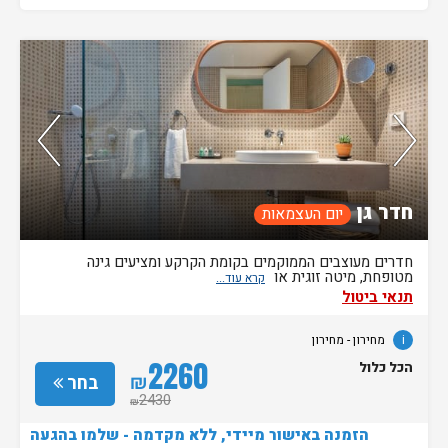
נותרו 5 חדרים אחרונים בממשק!
חדר גן
יום העצמאות
חדרים מעוצבים הממוקמים בקומת הקרקע ומציעים גינה
מטופחת, מיטה זוגית או
תנאי ביטול
i
מחירון
- מחירון
2260
הכל כלול
₪
בחר
2430
₪
הזמנה באישור מיידי, ללא מקדמה - שלמו בהגעה