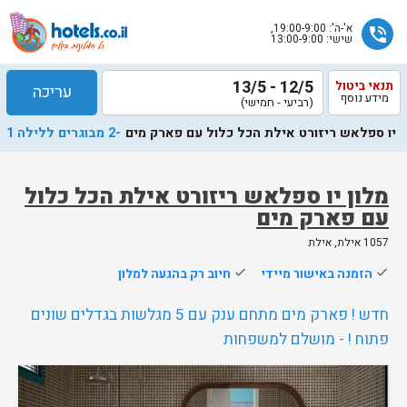
א'-ה': 19:00-9:00,
phone_in_talk
שישי: 13:00-9:00
12/5 - 13/5
תנאי ביטול
עריכה
מידע נוסף
(רביעי - חמישי)
יו ספלאש ריזורט אילת הכל כלול עם פארק מים
-2 מבוגרים ללילה 1
מלון יו ספלאש ריזורט אילת הכל כלול
עם פארק מים
שלח
1057 אילת, אילת
נציג
done
הזמנה באישור מיידי
done
חיוב רק בהגעה למלון
הוטלס
יחזור
חדש ! פארק מים מתחם ענק עם 5 מגלשות בגדלים שונים
אליך
פתוח ! - מושלם למשפחות
בשעות
הפעילות
נותרו 5 חדרים אחרונים בממשק!