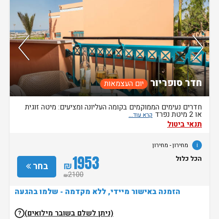
נותרו 5 חדרים אחרונים בממשק!
71%
מהאורחים ששהו בחדר אהבו אותו
חדר סופריור
יום העצמאות
חדרים נעימים הממוקמים בקומה העליונה ומציעים: מיטה זוגית
או 2 מיטת נפרד
תנאי ביטול
i
מחירון
- מחירון
1953
הכל כלול
₪
בחר
2100
₪
הזמנה באישור מיידי, ללא מקדמה - שלמו בהגעה
(ניתן לשלם בשובר מילואים)
?