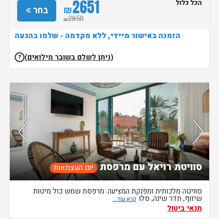
2651
הכל כלול
₪
בחר
2850
₪
הזמנה באישור מיידי, ללא מקדמה - שלמו בהגעה
(ניתן לשלם בשובר מילואים)
?
נותרו 3 חדרים אחרונים בממשק!
סוויטת רויאל עם מרפסת
יום העצמאות
סוויטה מלכותית ומפנקת המציעה: מרפסת שמש כול מיטות
שיזוף, חדר שינה, סלו
תנאי ביטול