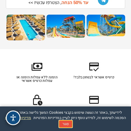
, הצטרפו עכשיו >>
עד 50% הנחה
payments
credit_score
כרטיס אשראי לבטחון בלבד!
הזמנה ללא עמלות הזמנה או
עמלות כרטיס אשראי
lock_clock
credit_card
כרטיס אשראי מסוג דיירקט
תהליך ההזמנה מאובטח
לידיעתך, באתר זה נעשה שימוש בקבצי Cookies המשך גלישה באתר מהווה
מחוייב לפי הסכם תנאי חברת
הסכמה לשימוש זה, למידע נוסף ניתן לעיין במדיניות הפרטיות
מדיניות הפרטיות
האשראי עם הלקוח
סגור