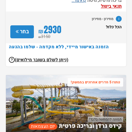
בריכה פרטית, מיטה
תנאי ביטול
i
מחירון
- מחירון
2930
הכל כלול
₪
בחר
3150
₪
הזמנה באישור מיידי, ללא מקדמה - שלמו בהגעה
(ניתן לשלם בשובר מילואים)
?
נותרו 5 חדרים אחרונים בממשק!
תמונה להמחשה בלבד!
קידס גרדן ובריכה פרטית
יום העצמאות