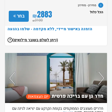
i
מחירון
- מחירון
2883
הכל כלול
₪
בחר
3100
₪
הזמנה באישור מיידי, ללא מקדמה - שלמו בהגעה
(ניתן לשלם בשובר מילואים)
?
נותרו 5 חדרים אחרונים בממשק!
חדר גן עם בריכה פרטית
יום העצמאות
חדרים מעוצבים הממוקמים בקומת הקרקע עם יציאה לגינה עם