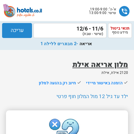
א'-ה': 19:00-9:00,
phone_in_talk
שישי: 13:00-9:00
11/6 - 12/6
תנאי ביטול
עריכה
מידע נוסף
(שישי - שבת)
אריאה
-2 מבוגרים ללילה 1
מלון אריאה אילת
2120 אילת, אילת
שלח
done
הזמנה באישור מיידי
done
חיוב רק בהגעה למלון
נציג
הוטלס
ילד עד גיל 12 מול המלון חוף פרטי
יחזור
אליך
בשעות
הפעילות