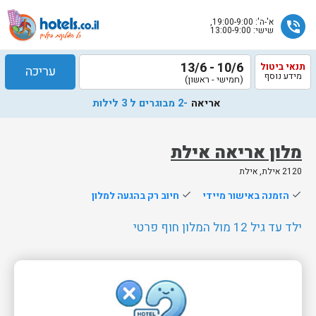
א'-ה': 19:00-9:00,
phone_in_talk
שישי: 13:00-9:00
10/6 - 13/6
תנאי ביטול
עריכה
מידע נוסף
(חמישי - ראשון)
אריאה
-2 מבוגרים ל 3 לילות
מלון אריאה אילת
2120 אילת, אילת
שלח
done
הזמנה באישור מיידי
done
חיוב רק בהגעה למלון
נציג
הוטלס
ילד עד גיל 12 מול המלון חוף פרטי
יחזור
אליך
בשעות
הפעילות