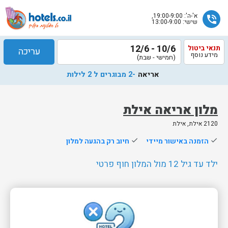
א'-ה': 19:00-9:00,
phone_in_talk
שישי: 13:00-9:00
10/6 - 12/6
תנאי ביטול
עריכה
מידע נוסף
(חמישי - שבת)
אריאה
-2 מבוגרים ל 2 לילות
מלון אריאה אילת
2120 אילת, אילת
שלח
done
הזמנה באישור מיידי
done
חיוב רק בהגעה למלון
נציג
הוטלס
ילד עד גיל 12 מול המלון חוף פרטי
יחזור
אליך
בשעות
הפעילות