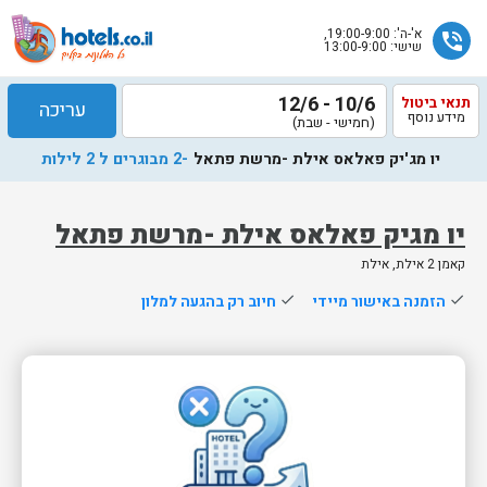
א'-ה': 19:00-9:00,
phone_in_talk
שישי: 13:00-9:00
10/6 - 12/6
תנאי ביטול
עריכה
מידע נוסף
(חמישי - שבת)
יו מג'יק פאלאס אילת -מרשת פתאל
-2 מבוגרים ל 2 לילות
יו מגיק פאלאס אילת -מרשת פתאל
קאמן 2‎ אילת, אילת
שלח
done
הזמנה באישור מיידי
done
חיוב רק בהגעה למלון
נציג
הוטלס
יחזור
אליך
בשעות
הפעילות