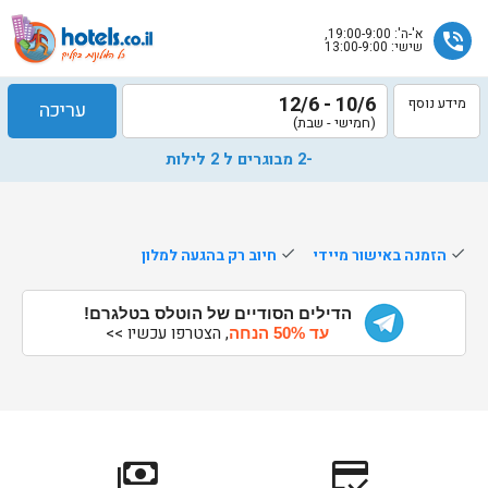
א'-ה': 19:00-9:00,
phone_in_talk
שישי: 13:00-9:00
10/6 - 12/6
מידע נוסף
עריכה
(חמישי - שבת)
-2 מבוגרים ל 2 לילות
done
הזמנה באישור מיידי
done
חיוב רק בהגעה למלון
שלח
הדילים הסודיים של הוטלס בטלגרם!
נציג
, הצטרפו עכשיו >>
עד 50% הנחה
הוטלס
יחזור
אליך
בשעות
הפעילות
payments
credit_score