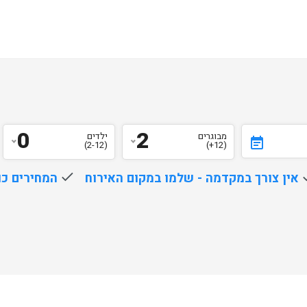
0
2
מבוגרים
ילדים
event_note
(2-12)
(12+)
d
אין צורך במקדמה - שלמו במקום האירוח
done
המחירים כו