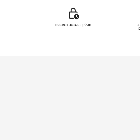
lock_clock
ב
תהליך ההזמנה מאובטח