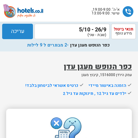
א'-ה': 19:00-9:00,
phone_in_talk
שישי: 13:00-9:00
26/9 - 5/10
תנאי ביטול
עריכה
מידע נוסף
(שבת - שני)
כפר הנופש מעגן עדן
-2 מבוגרים ל 9 לילות
כפר הנופש מעגן עדן
עמק הירדן 1516000, קיבוץ מעגן
שלח
done
הזמנה באישור מיידי
done
כרטיס אשראי לביטחון בלבד!
נציג
done
ילדים עד גיל 12 , תינוקות עד גיל 2
הוטלס
יחזור
אליך
בשעות
הפעילות