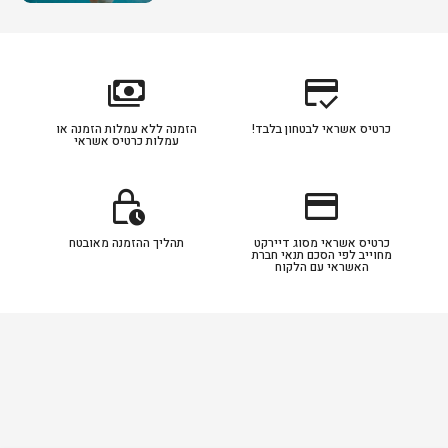
payments
credit_score
כרטיס אשראי לבטחון בלבד!
הזמנה ללא עמלות הזמנה או
עמלות כרטיס אשראי
lock_clock
credit_card
כרטיס אשראי מסוג דיירקט
תהליך ההזמנה מאובטח
מחוייב לפי הסכם תנאי חברת
האשראי עם הלקוח