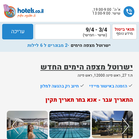
א'-ה': 19:00-9:00,
phone_in_talk
שישי: 13:00-9:00
3/4 - 9/4
תנאי ביטול
עריכה
מידע נוסף
(שישי - חמישי)
ישרוטל מצפה הימים
-2 מבוגרים ל 6 לילות
ישרוטל מצפה הימים החדש
ת.ד 27, ראש פינה 12000, ראש פינה
שלח
done
הזמנה באישור מיידי
done
חיוב רק בהגעה למלון
נציג
התאריך עבר - אנא בחר תאריך תקין
הוטלס
יחזור
אליך
בשעות
הפעילות