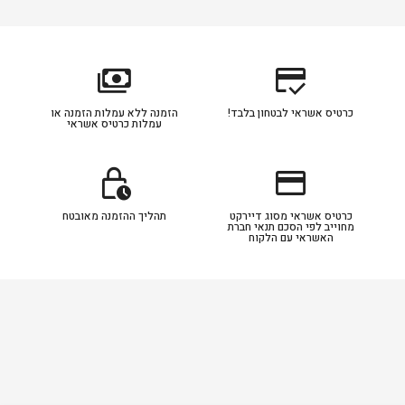
payments
credit_score
כרטיס אשראי לבטחון בלבד!
הזמנה ללא עמלות הזמנה או
עמלות כרטיס אשראי
lock_clock
credit_card
כרטיס אשראי מסוג דיירקט
תהליך ההזמנה מאובטח
מחוייב לפי הסכם תנאי חברת
האשראי עם הלקוח