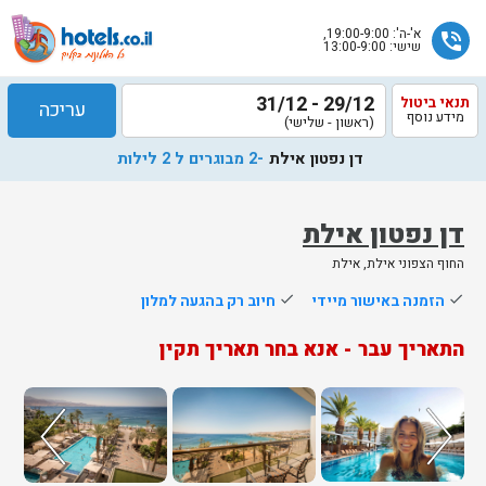
א'-ה': 19:00-9:00,
phone_in_talk
שישי: 13:00-9:00
29/12 - 31/12
תנאי ביטול
עריכה
מידע נוסף
(ראשון - שלישי)
דן נפטון אילת
-2 מבוגרים ל 2 לילות
דן נפטון אילת
החוף הצפוני אילת, אילת
שלח
done
הזמנה באישור מיידי
done
חיוב רק בהגעה למלון
נציג
התאריך עבר - אנא בחר תאריך תקין
הוטלס
יחזור
אליך
בשעות
הפעילות