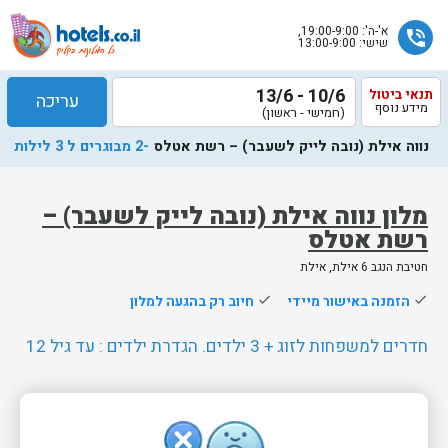
א'-ה': 19:00-9:00,
phone_in_talk
שישי: 13:00-9:00
10/6 - 13/6
תנאי ביטול
עריכה
מידע נוסף
(חמישי - ראשון)
נווה אילת (נובה לייק לשעבר) – רשת אטלס
-2 מבוגרים ל 3 לילות
מלון נווה אילת (נובה לייק לשעבר) –
רשת אטלס
שלח
חטיבת הנגב 6 אילת, אילת
נציג
done
הזמנה באישור מיידי
done
חיוב רק בהגעה למלון
הוטלס
יחזור
חדרים למשפחות לזוג + 3 ילדים. הגדרת ילדים : עד גיל 12
אליך
בשעות
הפעילות