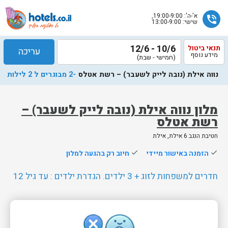
א'-ה': 19:00-9:00,
phone_in_talk
שישי: 13:00-9:00
10/6 - 12/6
תנאי ביטול
עריכה
מידע נוסף
(חמישי - שבת)
נווה אילת (נובה לייק לשעבר) – רשת אטלס
-2 מבוגרים ל 2 לילות
מלון נווה אילת (נובה לייק לשעבר) –
רשת אטלס
שלח
חטיבת הנגב 6 אילת, אילת
נציג
done
הזמנה באישור מיידי
done
חיוב רק בהגעה למלון
הוטלס
יחזור
חדרים למשפחות לזוג + 3 ילדים. הגדרת ילדים : עד גיל 12
אליך
בשעות
הפעילות