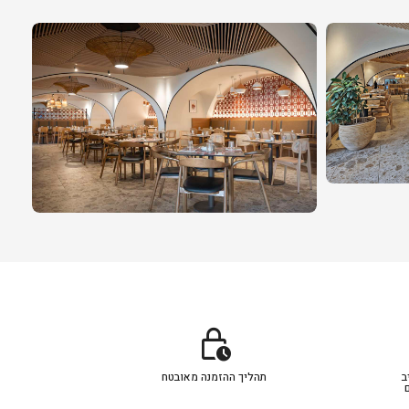
lock_clock
ב
תהליך ההזמנה מאובטח