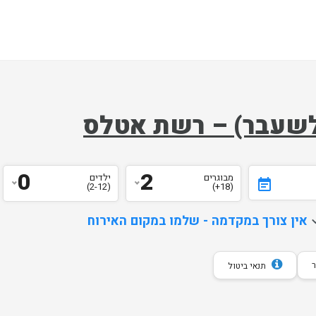
ק לשעבר) – רשת אטלס
0
2
מבוגרים
ילדים
event_note
)
2-12
(
)
18+
(
d
אין צורך במקדמה - שלמו במקום האירוח
תנאי ביטול