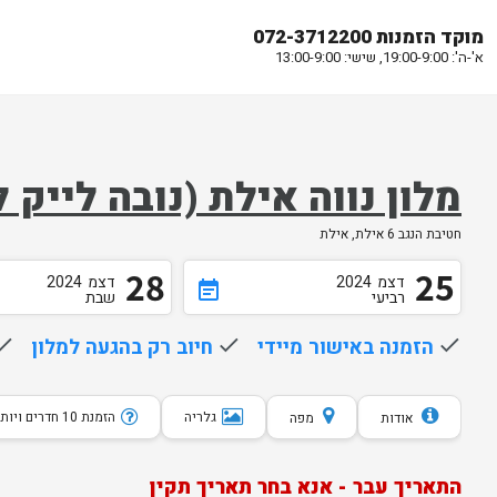
מוקד הזמנות 072-3712200
א'-ה': 19:00-9:00, שישי: 13:00-9:00
מלון נווה אילת (נובה ליי
חטיבת הנגב 6 אילת, אילת
28
25
דצמ
2024
דצמ
2024
event_note
רביעי
שבת
done
הזמנה באישור מיידי
done
חיוב רק בהגעה למלון
one
גלריה
הזמנת 10 חדרים ויותר
אודות
מפה
התאריך עבר - אנא בחר תאריך תקין