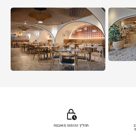
lock_clock
ב
תהליך ההזמנה מאובטח