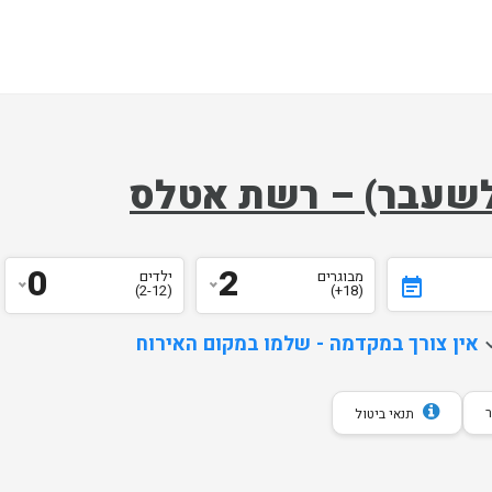
ק לשעבר) – רשת אטלס
0
2
מבוגרים
ילדים
event_note
)
2-12
(
)
18+
(
d
אין צורך במקדמה - שלמו במקום האירוח
תנאי ביטול