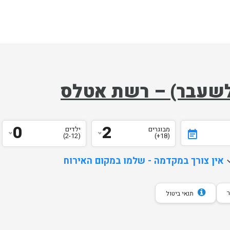
ק לשעבר) – רשת אטלס
0
2
מבוגרים
ילדים
event_note
)
2-12
(
)
18+
(
d
אין צורך במקדמה - שלמו במקום האירוח
תנאי ביטול