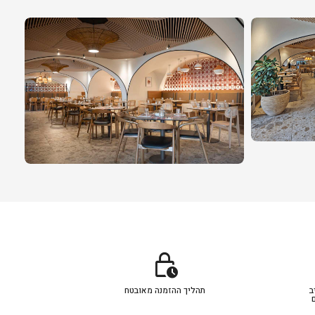
lock_clock
ב
תהליך ההזמנה מאובטח