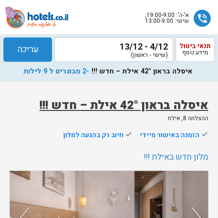
א'-ה': 19:00-9:00,
phone_in_talk
שישי: 13:00-9:00
4/12 - 13/12
תנאי ביטול
עריכה
מידע נוסף
(שישי - ראשון)
איסלה בראון 42° אילת – חדש !!!
-2 מבוגרים ל 9 לילות
איסלה בראון 42° אילת – חדש !!!
ההצלחה 8, אילת
שלח
done
הזמנה באישור מיידי
done
חיוב רק בהגעה למלון
נציג
הוטלס
מלון חדש באילת !!!
יחזור
אליך
נותרו 5 חדרים אחרונים בממשק!
בשעות
הפעילות