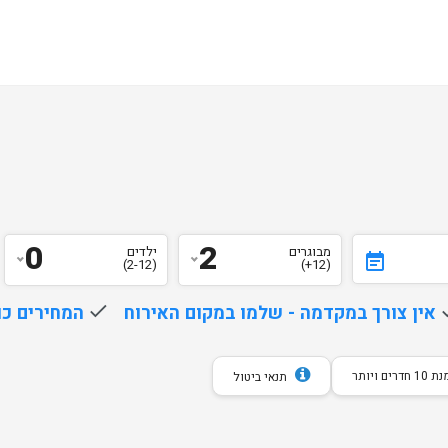
0
2
מבוגרים
ילדים
event_note
(2-12)
(12+)
d
אין צורך במקדמה - שלמו במקום האירוח
done
המחירים כו
חדרים ויותר
תנאי ביטול