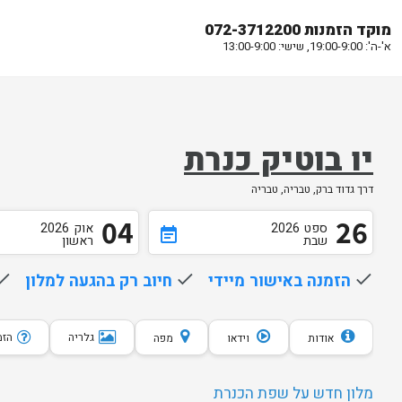
מוקד הזמנות 072-3712200
א'-ה': 19:00-9:00, שישי: 13:00-9:00
יו בוטיק כנרת
דרך גדוד ברק, טבריה, טבריה
04
26
ספט
2026
אוק
2026
event_note
שבת
ראשון
done
הזמנה באישור מיידי
done
חיוב רק בהגעה למלון
one
גלריה
הזמנת 10 
אודות
וידאו
מפה
מלון חדש על שפת הכנרת