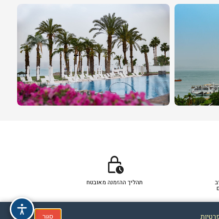
lock_clock
ב
תהליך ההזמנה מאובטח
פרטיות
סגור