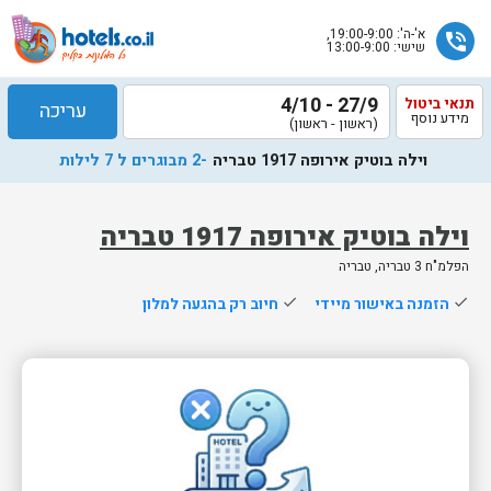
א'-ה': 19:00-9:00,
phone_in_talk
שישי: 13:00-9:00
27/9 - 4/10
תנאי ביטול
עריכה
מידע נוסף
(ראשון - ראשון)
וילה בוטיק אירופה 1917 טבריה
-2 מבוגרים ל 7 לילות
וילה בוטיק אירופה 1917 טבריה
הפלמ"ח 3 טבריה, טבריה
שלח
done
הזמנה באישור מיידי
done
חיוב רק בהגעה למלון
נציג
הוטלס
יחזור
אליך
בשעות
הפעילות