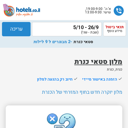
א'-ה': 19:00-9:00,
phone_in_talk
שישי: 13:00-9:00
26/9 - 5/10
תנאי ביטול
עריכה
מידע נוסף
(שבת - שני)
סטאי כנרת
-2 מבוגרים ל 9 לילות
מלון סטאי כנרת
כנרת, כנרת
שלח
done
הזמנה באישור מיידי
done
חיוב רק בהגעה למלון
נציג
הוטלס
מלון יוקרה חדש בחוף המזרחי של הכנרת
יחזור
אליך
בשעות
הפעילות