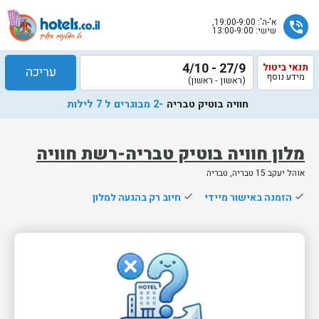
א'-ה': 19:00-9:00,
phone_in_talk
שישי: 13:00-9:00
27/9 - 4/10
תנאי ביטול
עריכה
מידע נוסף
(ראשון - ראשון)
חוויה בוטיק טבריה
-2 מבוגרים ל 7 לילות
מלון חוויה בוטיק טבריה-רשת חוויה
אוהל יעקב 15 טבריה, טבריה
שלח
done
הזמנה באישור מיידי
done
חיוב רק בהגעה למלון
נציג
הוטלס
יחזור
אליך
בשעות
הפעילות